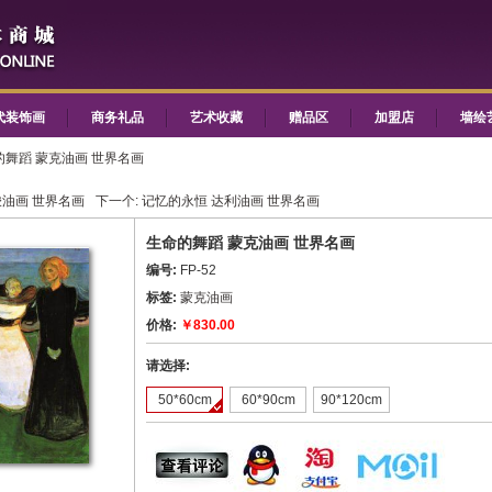
代装饰画
商务礼品
艺术收藏
赠品区
加盟店
墙绘
的舞蹈 蒙克油画 世界名画
梭油画 世界名画
下一个:
记忆的永恒 达利油画 世界名画
生命的舞蹈 蒙克油画 世界名画
编号:
FP-52
标签:
蒙克油画
价格:
￥830.00
请选择:
50*60cm
60*90cm
90*120cm