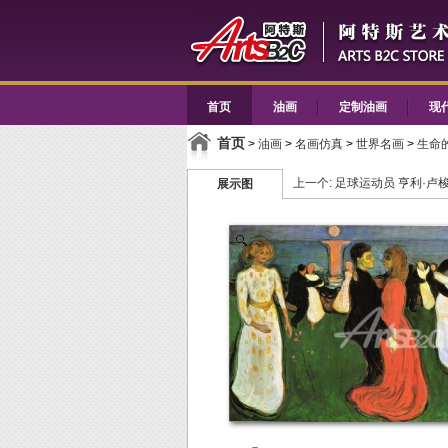
首页
油画
定制油画
现
首页
>
油画
>
名画仿真
>
世界名画
>
生命
上一个:
足球运动员 亨利·卢
展示图
Zoom