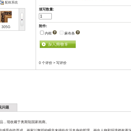
配框系统
填写数量:
None
附件:
305G
5445KY
内框
麻布条
0 个评价
>
写评价
见问题
作品，现收藏于奥斯陆国家画廊。
的感受创作而成。画家以舞蹈的瞬息来描绘生活本身的哲理。画中人物和环境都有着