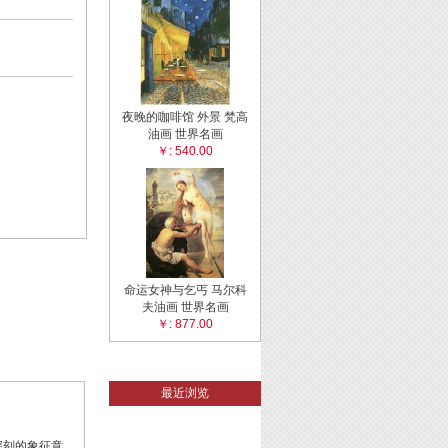
夜晚的咖啡馆 外景 梵高
油画 世界名画
￥: 540.00
命运女神与乞丐 马尔科
夫油画 世界名画
￥: 877.00
最近浏览
深刻的象征意