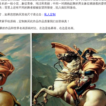
生长的一枝小花，象征青春、纯洁和美丽；中间一对拥抱起舞的男女象征燃烧着的爱
伤；背景上还有不同的舞者都被欲望所驱使，陷入疯狂和激动。
寸，如果您想购买其他尺寸请点击：
私人定制
术家手绘原稿，定制购买此作品作品质量我们全部保真！
摹的作品和世界名画原稿对比。左边是临摹画，右边是名画。