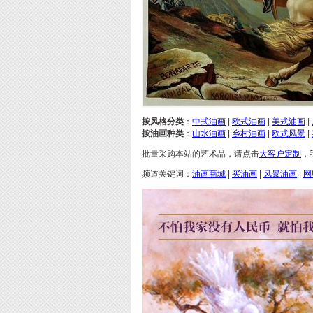
按风格分类
：
中式油画
|
欧式油画
|
美式油画
|
按油画种类
：
山水油画
|
乡村油画
|
欧式风景
|
批量采购本站的艺术品，请点击
大客户定制
，
频道关键词：
油画商城
|
买油画
|
风景油画
|
网