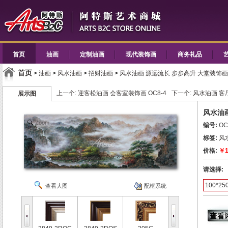
首页
油画
定制油画
现代装饰画
商务礼品
首页
>
油画
>
风水油画
>
招财油画
>
风水油画 源远流长 步步高升 大堂装饰画 
上一个:
迎客松油画 会客室装饰画 OC8-4
下一个:
风水油画 客厅
展示图
风水油画
Zoom
编号:
OC
标签:
风
价格:
￥1
请选择:
100*25
查看大图
配框系统