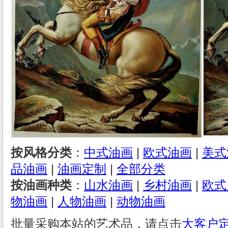
按风格分类
：
中式油画
|
欧式油画
|
美式
品油画
|
油画定制
|
全部分类
按油画种类
：
山水油画
|
乡村油画
|
欧式
物油画
|
人物油画
|
动物油画
批量采购本站的艺术品，请点击
大客户