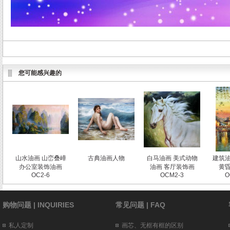
您可能感兴趣的
山水油画 山峦叠嶂
古典油画人物
白马油画 美式动物
建筑油
办公室装饰油画
油画 客厅装饰画
黄昏
OC2-6
OCM2-3
O
购物问题 | INQUIRIES
常见问题 | FAQ
私人定制
画芯、无框有框的区别