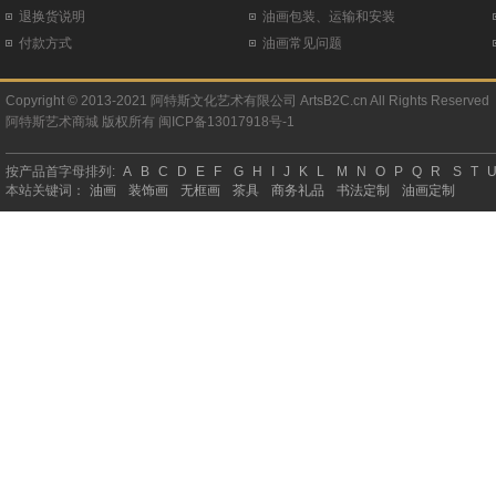
退换货说明
油画包装、运输和安装
付款方式
油画常见问题
Copyright © 2013-2021 阿特斯文化艺术有限公司 ArtsB2C.cn All Rights Reserved
阿特斯艺术商城
版权所有
闽ICP备13017918号-1
按产品首字母排列:
A
B
C
D
E
F
G
H
I
J
K
L
M
N
O
P
Q
R
S
T
本站关键词：
油画
装饰画
无框画
茶具
商务礼品
书法定制
油画定制