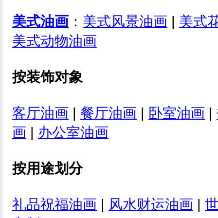
美式油画
：
美式风景油画
|
美式
美式动物油画
按装饰对象
客厅油画
|
餐厅油画
|
卧室油画
|
画
|
办公室油画
按用途划分
礼品祝福油画
|
风水财运油画
|