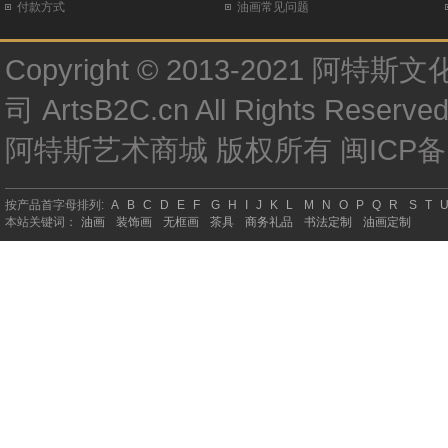
付款方式
油画常见问题
Copyright © 2013-2021 阿
司 ArtsB2C.cn All Rights Reserve
阿特斯艺术商城
版权所有
闽ICP备
按产品首字母排列:
A
B
C
D
E
F
G
H
I
J
K
L
M
N
O
P
Q
R
S
T
本站关键词：
油画
装饰画
无框画
茶具
商务礼品
书法定制
油画定制