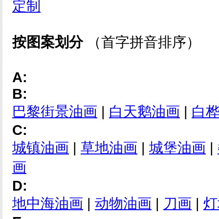
定制
按图案划分
（首字拼音排序）
A:
B:
巴黎街景油画
|
白天鹅油画
|
白
C:
城镇油画
|
草地油画
|
城堡油画
|
画
D:
地中海油画
|
动物油画
|
刀画
|
灯