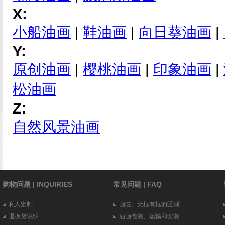
X:
小船油画
|
鞋油画
|
向日葵油画
|
Y:
原创油画
|
樱桃油画
|
印象油画
|
松油画
Z:
自然风景油画
购物问题 | INQUIRIES
常见问题 | FAQ
私人定制
画芯、无框有框的区别
退换货说明
油画包装、运输和安装