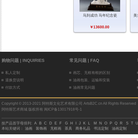
马到成功 马年纪念瓷
美
￥13600.00
购物问题 | INQUIRIES
常见问题 | FAQ
私人定制
画芯、无框有框的区别
退换货说明
油画包装、运输和安装
付款方式
油画常见问题
Copyright © 2013-2021 阿特斯文化艺术有限公司 ArtsB2C.cn All Rights Reserved
阿特斯艺术商城
版权所有
闽ICP备13017918号-1
按产品首字母排列:
A
B
C
D
E
F
G
H
I
J
K
L
M
N
O
P
Q
R
S
T
本站关键词：
油画
装饰画
无框画
茶具
商务礼品
书法定制
油画定制