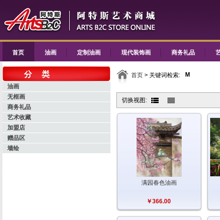
首页
油画
定制油画
现代装饰画
商务礼品
M
首页
> 关键词检索:
油画
无框画
切换视图:
商务礼品
艺术收藏
加盟店
赠品区
墙绘
满园春色油画
￥366.00