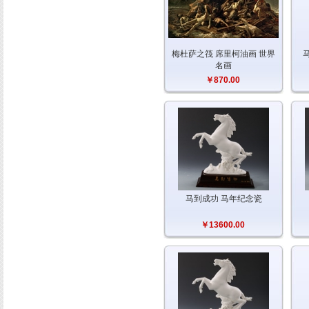
梅杜萨之筏 席里柯油画 世界
名画
￥870.00
马到成功 马年纪念瓷
￥13600.00