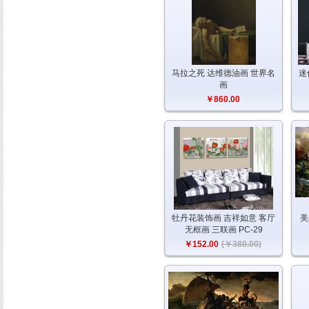
马拉之死 达维德油画 世界名
迷
画
￥860.00
牡丹花装饰画 吉祥如意 客厅
美
无框画 三联画 PC-29
￥152.00
(￥380.00)