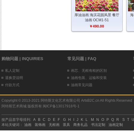
厚油油画 海滨花园风景 餐厅
海
油画 OCM1-51
￥490.00
购物问题 | INQUIRIES
常见问题 | FAQ
私人定制
画芯、无框有框的区别
退换货说明
油画包装、运输和安装
付款方式
油画常见问题
Copyright © 2013-2021 阿特斯文化艺术有限公司 ArtsB2C.cn All Rights Reserved
阿特斯艺术商城
版权所有
闽ICP备13017918号-1
按产品首字母排列:
A
B
C
D
E
F
G
H
I
J
K
L
M
N
O
P
Q
R
S
T
本站关键词：
油画
装饰画
无框画
茶具
商务礼品
书法定制
油画定制