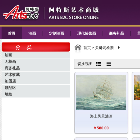
首页
油画
定制油画
现代装饰画
商务礼品
H
首页
> 关键词检索:
油画
无框画
切换视图:
商务礼品
艺术收藏
加盟店
赠品区
墙绘
海上风景油画
￥580.00