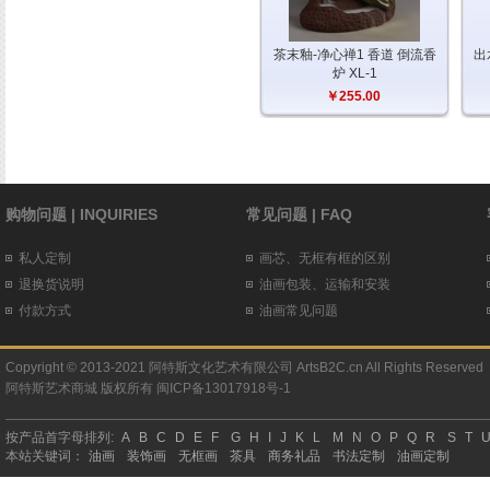
茶末釉-净心禅1 香道 倒流香
出
炉 XL-1
￥255.00
购物问题 | INQUIRIES
常见问题 | FAQ
私人定制
画芯、无框有框的区别
退换货说明
油画包装、运输和安装
付款方式
油画常见问题
Copyright © 2013-2021 阿特斯文化艺术有限公司 ArtsB2C.cn All Rights Reserved
阿特斯艺术商城
版权所有
闽ICP备13017918号-1
按产品首字母排列:
A
B
C
D
E
F
G
H
I
J
K
L
M
N
O
P
Q
R
S
T
本站关键词：
油画
装饰画
无框画
茶具
商务礼品
书法定制
油画定制