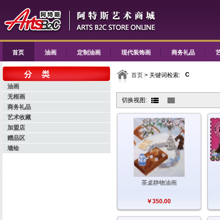
首页
油画
定制油画
现代装饰画
商务礼品
C
首页
> 关键词检索:
油画
无框画
切换视图:
商务礼品
艺术收藏
加盟店
赠品区
墙绘
茶桌静物油画
￥350.00